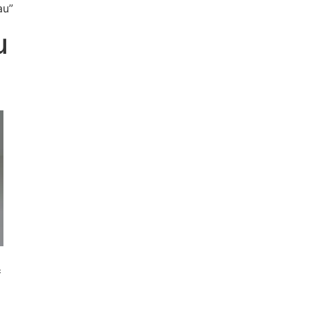
au”
u
&